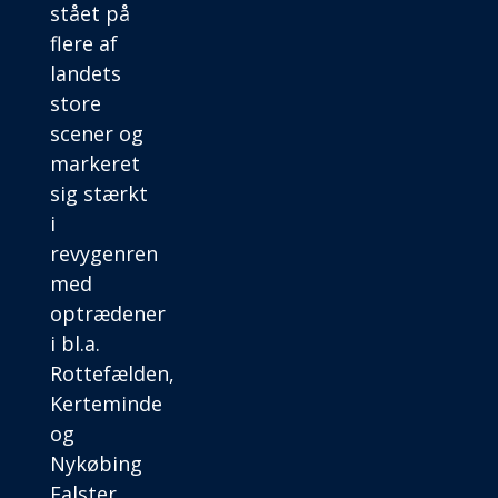
stået på
flere af
landets
store
scener og
markeret
sig stærkt
i
revygenren
med
optrædener
i bl.a.
Rottefælden,
Kerteminde
og
Nykøbing
Falster