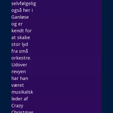
selvfølgelig
også her i
Ganløse
og er
kendt for
at skabe
stor lyd
fra små
orkestre.
Udover
revyen
har han
været
musikalsk
leder af
Crazy
Christmas