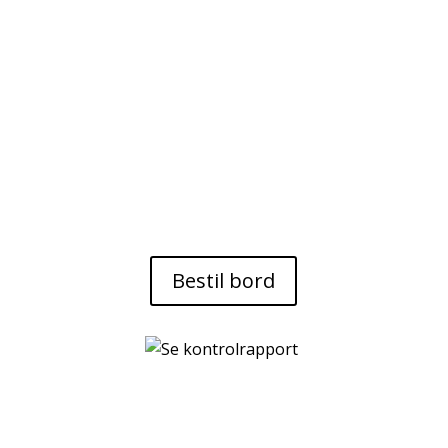
og efter 20:45
Mandag
Lukket
Telefontid
Tirsdag – søndag
10:00 – 22:00
Bestil bord
Find vej til os
Ganløse Kro