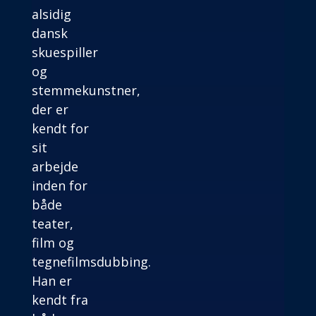
alsidig
dansk
skuespiller
og
stemmekunstner,
der er
kendt for
sit
arbejde
inden for
både
teater,
film og
tegnefilmsdubbing.
Han er
kendt fra