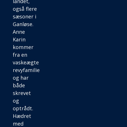
landet,
også flere
sæsoner i
Ganløse.
Anne
Karin
kommer
fra en
vaskeægte
revyfamilie
og har
både
skrevet
og
optrådt.
Hædret
med