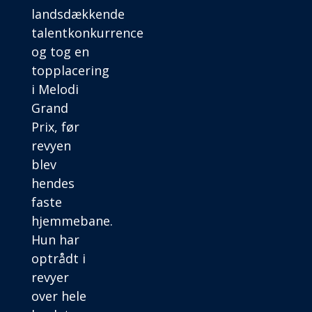
landsdækkende
talentkonkurrence
og tog en
topplacering
i Melodi
Grand
Prix, før
revyen
blev
hendes
faste
hjemmebane.
Hun har
optrådt i
revyer
over hele