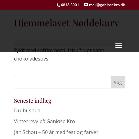
4818 3001
mail@ganlosekro.dk
Hjemmelavet Nøddekurv
Fyldt med softice hertil frisk frugt samt
chokoladesovs
Seneste indlæg
Du-bi-shua
Vinterrevy på Ganløse Kro
Jan Schou – 50 år med fest og farver