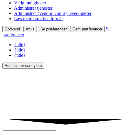
Vælg muligheder
Administrer tjenester
Administrer {vendor_count} leverandører
Læs mere om disse formål
Se
Godkend
Afvis
Se præferencer
Gem præferencer
præferencer
{title}
{title}
{title}
Administrer samtykke
Tilmeld dig vores nyhedsbrev
Når du har tilmeldt dig vores nyhedsbrev, få du alle vores gode
tilbud og oplevelser direkte på mail.
Mange hilsner
Jan