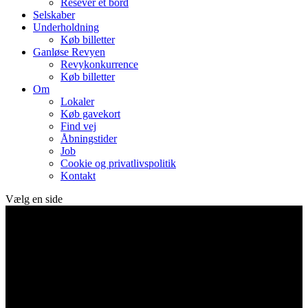
Resever et bord
Selskaber
Underholdning
Køb billetter
Ganløse Revyen
Revykonkurrence
Køb billetter
Om
Lokaler
Køb gavekort
Find vej
Åbningstider
Job
Cookie og privatlivspolitik
Kontakt
Vælg en side