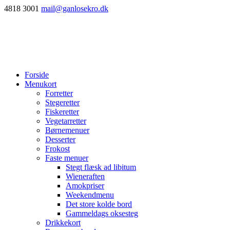
4818 3001
mail@ganlosekro.dk
Forside
Menukort
Forretter
Stegeretter
Fiskeretter
Vegetarretter
Børnemenuer
Desserter
Frokost
Faste menuer
Stegt flæsk ad libitum
Wieneraften
Amokpriser
Weekendmenu
Det store kolde bord
Gammeldags oksesteg
Drikkekort