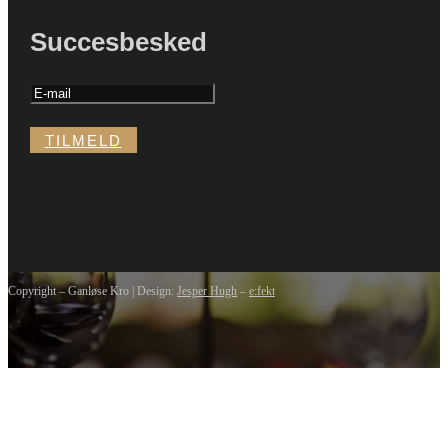
Succesbesked
TILMELD
Copyright – Ganløse Kro | Design:
Jesper Hugh
–
e:fekt