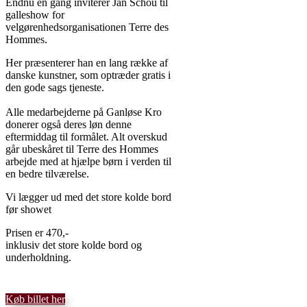
Endnu en gang inviterer Jan Schou til
galleshow for
velgørenhedsorganisationen Terre des
Hommes.
Her præsenterer han en lang række af
danske kunstner, som optræder gratis i
den gode sags tjeneste.
Alle medarbejderne på Ganløse Kro
donerer også deres løn denne
eftermiddag til formålet. Alt overskud
går ubeskåret til Terre des Hommes
arbejde med at hjælpe børn i verden til
en bedre tilværelse.
Vi lægger ud med det store kolde bord
før showet
Prisen er 470,-
inklusiv det store kolde bord og
underholdning.
Køb billet her