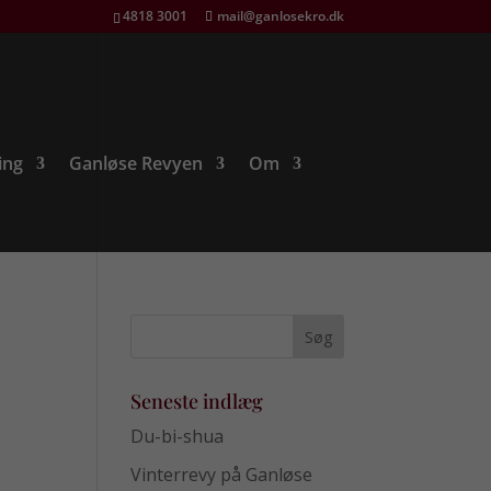
4818 3001
mail@ganlosekro.dk
ing
Ganløse Revyen
Om
Seneste indlæg
Du-bi-shua
Vinterrevy på Ganløse