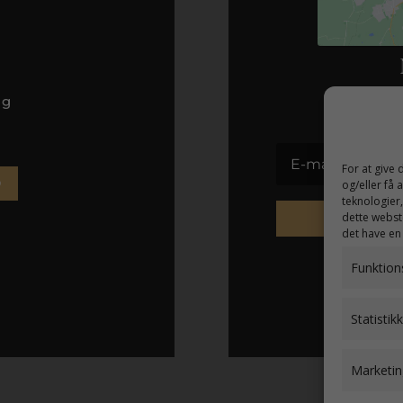
ag
Få alle
For at give
D
og/eller få 
teknologier
dette webste
det have en
Funktion
Statistik
Marketin