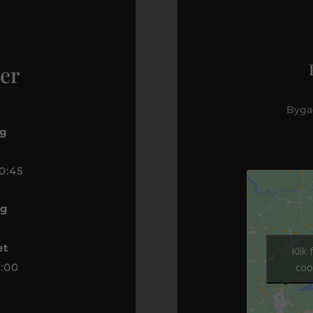
er
Byga
ag
0:45
ag
et
Klik
7:00
coo